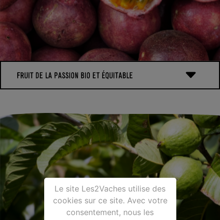
FRUIT DE LA PASSION BIO ET ÉQUITABLE
Nos fruits de la passion bio et équitables viennent de
Madagascar.
Mois de floraison : septembre, décembre-janvier, février-mars
Récolte à la main : janvier, mars-avril, juin-juillet
Le site Les2Vaches utilise des
cookies sur ce site. Avec votre
consentement, nous les