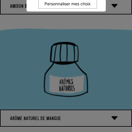
Personnaliser mes choix
AMIDON BIO
L’amidon, c’est quoi ?
L’amidon c’est de la farine mais dépourvue de toute protéine. Il
peut provenir de divers végétaux : le maïs, le riz, le blé, la
pomme de terre ou bien encore le manioc. L’amidon est extrait
via un procédé de broyage par voie humide (le même procédé de
fabrication que pour les farines). Il s’agit en fait d’un
ingrédient basique et que l’on utilise en cuisinant pour épaissir
les soupes ou les sauces par exemple. Dans l‘industrie
alimentaire, les fabricants utilisent l‘amidon pour stabiliser
leurs produits (car il est plus stable que la farine). Nous
utilisons l’amidon pour donner du « corps » et de l’onctuosité !
ARÔME NATUREL DE MANGUE