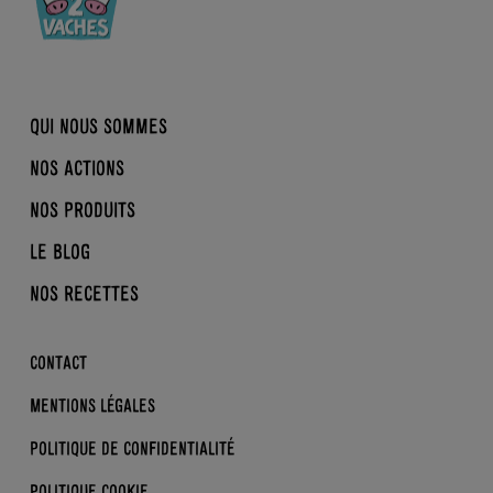
QUI NOUS SOMMES
NOS ACTIONS
NOTRE HISTOIRE
NOS PRODUITS
BIO, NORMAND, ÉQUITABLE
LA CONVERSION EN BIO
B CORP
LE BLOG
REINE MATHILDE
BRASSÉS
DDM
NOS RECETTES
DESSERTS
NOS ACTUS
SKYRS
LA BIO KEZAKO ?
CONTACT
ENFANTS
LES BONS GESTES
MENTIONS LÉGALES
DERRIÈRE L’ÉTIQUETTE
POLITIQUE DE CONFIDENTIALITÉ
POLITIQUE COOKIE