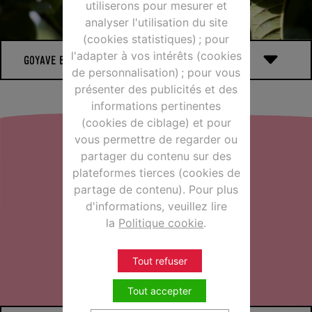
utiliserons pour mesurer et
analyser l'utilisation du site
(cookies statistiques) ; pour
l'adapter à vos intérêts (cookies
GOYAVE BIO ET ÉQUITABLE
de personnalisation) ; pour vous
présenter des publicités et des
informations pertinentes
Notre Goyave bio et équitable vient du Brésil. Elle fleurit en
(cookies de ciblage) et pour
décembre et la récolte est effectuée à la main, aux mois d’avril
vous permettre de regarder ou
et mai.
partager du contenu sur des
plateformes tierces (cookies de
partage de contenu). Pour plus
d'informations, veuillez lire
la
Politique cookie
.
Tout refuser
Tout accepter