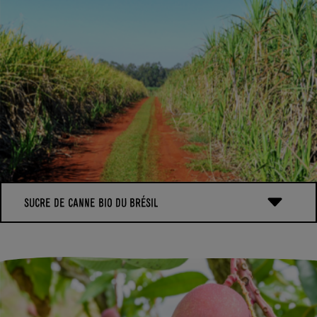
hectares convertis au bio et près de 1800 vaches. En 2018, ces
exploitations couvriront 70% de nos besoins en lait pour
produire nos yaourts et desserts à l’usine du Molay-Littry en
Normandie. Le reste du lait provient d’autres exploitations
laitières bio basées dans l’ouest français, essentiellement en
Normandie.
SUCRE DE CANNE BIO DU BRÉSIL
Pourquoi avoir choisi le Brésil et Native pour s’approvisionner
en sucre de canne bio ?
Native® est une marque du groupe familial brésilien Balbo,
créée à l’origine en 2000 pour le sucre de canne bio. Les 2