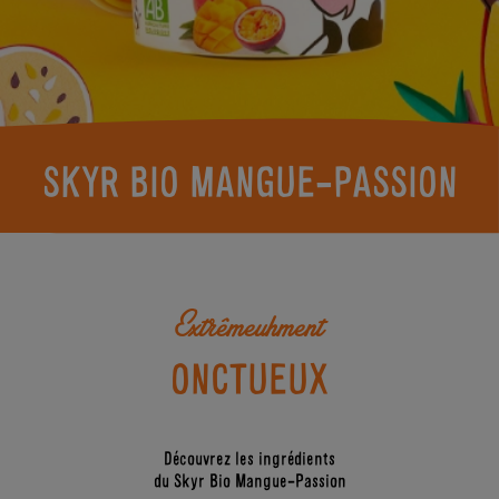
ACTUS
LA BIO
SKYRS
KEZAKO
?
LES
ENFANTS
BONS
GESTES
DERRIÈRE
L’ÉTIQUETTE
SKYR BIO MANGUE-PASSION
Extrêmeuhment
ONCTUEUX
Découvrez les ingrédients
du Skyr Bio Mangue-Passion