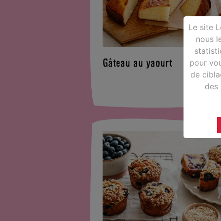
Le site 
nous le
statist
Gâteau au yaourt
pour vou
de cibl
des 