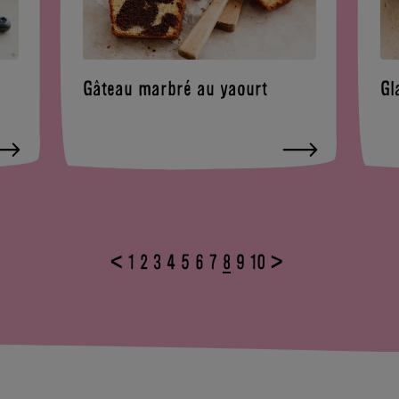
Gâteau marbré au yaourt
Gl
<
1
2
3
4
5
6
7
8
9
10
>