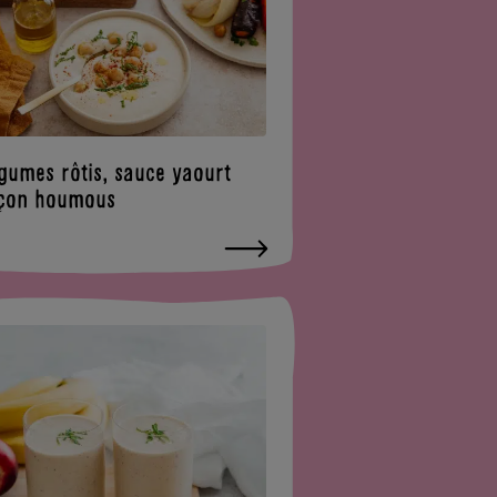
gumes rôtis, sauce yaourt
çon houmous