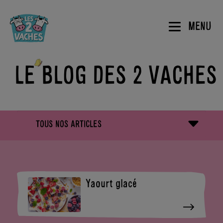
MENU
LE BLOG DES 2 VACHES
TOUS NOS ARTICLES
NOTRE
HISTOIRE
BIO,
LA
NORMAND,
CONVERSION
ÉQUITABLE
B
EN BIO
REINE
Yaourt glacé
CORP
MATHILDE
BRASSÉS
DDM
DESSERTS
NOS