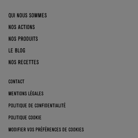
QUI NOUS SOMMES
NOS ACTIONS
NOTRE HISTOIRE
NOS PRODUITS
BIO, NORMAND, ÉQUITABLE
LA CONVERSION EN BIO
B CORP
LE BLOG
REINE MATHILDE
BRASSÉS
DDM
NOS RECETTES
DESSERTS
NOS ACTUS
SKYRS
LA BIO KEZAKO ?
CONTACT
ENFANTS
LES BONS GESTES
MENTIONS LÉGALES
DERRIÈRE L’ÉTIQUETTE
POLITIQUE DE CONFIDENTIALITÉ
POLITIQUE COOKIE
MODIFIER VOS PRÉFÉRENCES
DE COOKIES