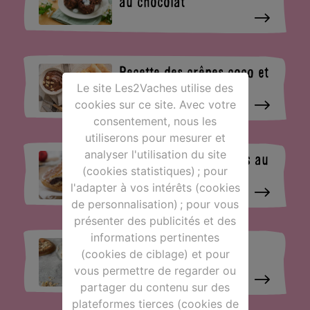
au chocolat
Recette des crêpes coco et
chocolat
Le site Les2Vaches utilise des
cookies sur ce site. Avec votre
consentement, nous les
utiliserons pour mesurer et
analyser l'utilisation du site
Recette galette des rois au
(cookies statistiques) ; pour
chocolat
l'adapter à vos intérêts (cookies
de personnalisation) ; pour vous
présenter des publicités et des
informations pertinentes
Recette du Granola au
(cookies de ciblage) et pour
yaourt
vous permettre de regarder ou
partager du contenu sur des
plateformes tierces (cookies de