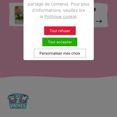
partage de contenu). Pour plus
Recette de l’île flottante
d'informations, veuillez lire
double caramel
la
Politique cookie
.
Tout refuser
Tout accepter
1
2
3
4
5
6
7
8
9
10
20
30
>
>>
Personnaliser mes choix