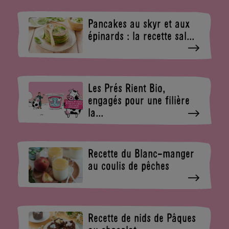
ACTUS
LA BIO
SKYRS
KEZAKO
Pancakes au skyr et aux
?
LES
épinards : la recette sal...
ENFANTS
BONS
GESTES
DERRIÈRE
L’ÉTIQUETTE
Les Prés Rient Bio,
engagés pour une filière
la...
Recette du Blanc-manger
au coulis de pêches
Recette de nids de Pâques