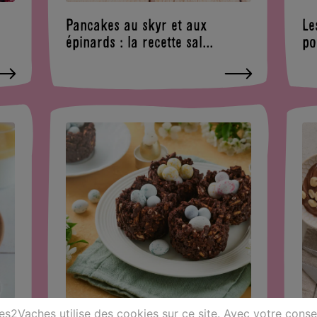
Pancakes au skyr et aux
Le
épinards : la recette sal...
po
Les2Vaches utilise des cookies sur ce site. Avec votre cons