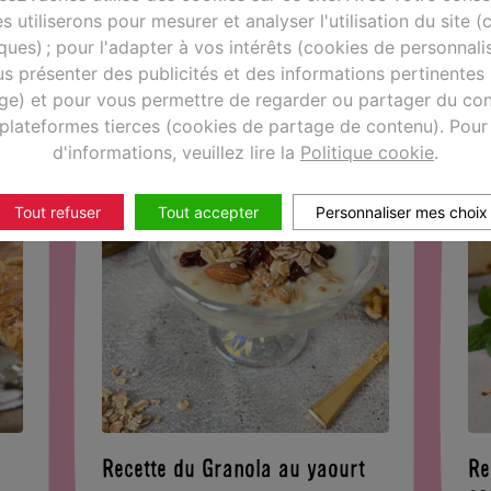
Recette de nids de Pâques au
Re
s utiliserons pour mesurer et analyser l'utilisation du site 
chocolat
ch
iques) ; pour l'adapter à vos intérêts (cookies de personnalis
s présenter des publicités et des informations pertinentes
age) et pour vous permettre de regarder ou partager du con
plateformes tierces (cookies de partage de contenu). Pour
d'informations, veuillez lire la
Politique cookie
.
Tout refuser
Tout accepter
Personnaliser mes choix
Recette du Granola au yaourt
Re