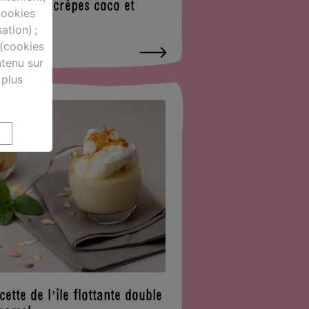
cette des crêpes coco et
(cookies
ocolat
ation) ;
 (cookies
tenu sur
 plus
cette de l’île flottante double