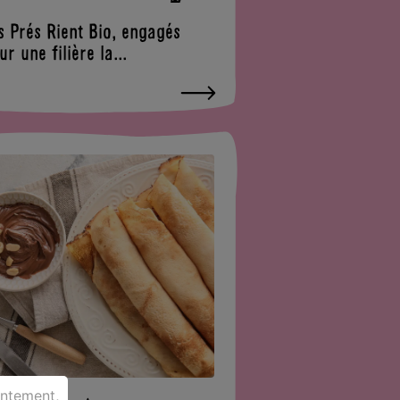
s Prés Rient Bio, engagés
ur une filière la...
entement,