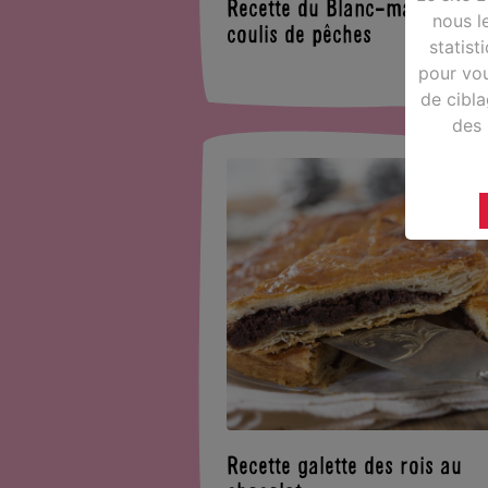
Recette du Blanc-manger au
nous le
coulis de pêches
statist
pour vou
de cibl
des 
Recette galette des rois au