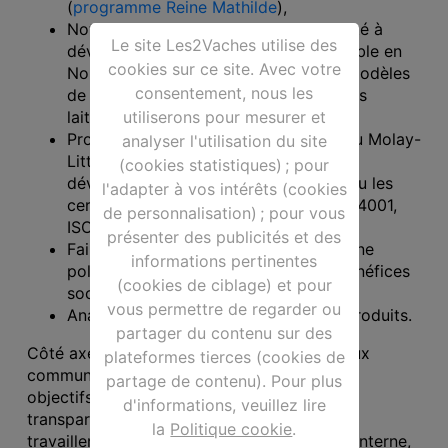
(
programme Reine Mathilde
),
Notre impact sur l’amont via la capacité à
Le site Les2Vaches utilise des
développer une filière laitière bio durable en
cookies sur ce site. Avec votre
Normandie (aides à la conversion et modèles
consentement, nous les
de contrats innovants avec les éleveurs
utiliserons pour mesurer et
laitiers partenaires),
Produire pour l’essentiel dans l’usine du Molay-
analyser l'utilisation du site
Littry, très active en termes de
(cookies statistiques) ; pour
développement durable et qui a obtenu les
l'adapter à vos intérêts (cookies
certifications environnementales ISO 14001,
de personnalisation) ; pour vous
ISO 50 001 et ECOCERT SAS,
présenter des publicités et des
Faire bénéficier nos collaborateurs d’une
informations pertinentes
politique RH avancée en termes de bénéfices
(cookies de ciblage) et pour
sociaux notamment,
vous permettre de regarder ou
Analyser le cycle de vie de tous nos produits.
partager du contenu sur des
Côté axes d’amélioration, nous devons mieux
plateformes tierces (cookies de
communiquer notre stratégie RSE, avec des
partage de contenu). Pour plus
objectifs clairs et partagés, de manière
d'informations, veuillez lire
transparente. Nous allons aussi continuer à
la
Politique cookie
.
travailler la cohérence de nos pratiques en interne,