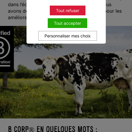
dans l’équipe et dans son bassin local. Et nous
Tout refuser
avons deux années, d’ici le prochain audit, pour les
améliorer.
Tout accepter
Personnaliser mes choix
B CORP® EN QUELQUES MOTS :