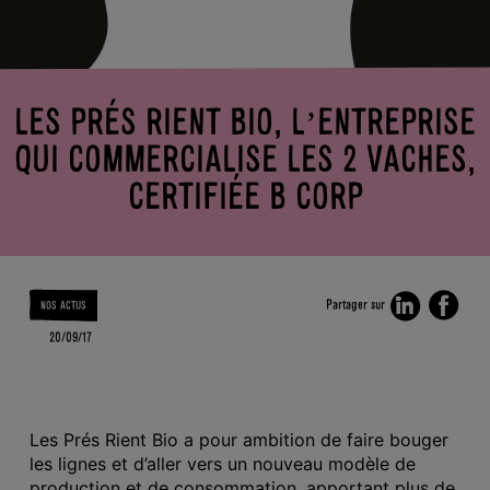
CORP
ACTUS
LA BIO
SKYRS
KEZAKO
?
LES
ENFANTS
BONS
LES PRÉS RIENT BIO, L’ENTREPRISE
GESTES
DERRIÈRE
QUI COMMERCIALISE LES 2 VACHES,
L’ÉTIQUETTE
CERTIFIÉE B CORP
Partager sur
NOS ACTUS
20/09/17
Les Prés Rient Bio a pour ambition de faire bouger
les lignes et d’aller vers un nouveau modèle de
production et de consommation, apportant plus de