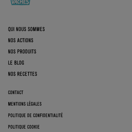
QUI NOUS SOMMES
NOS ACTIONS
NOTRE HISTOIRE
NOS PRODUITS
NOTRE RAISON D’ÊTRE
LA CONVERSION EN BIO
NOTRE COLLECTIF MILITANT
LE BLOG
REINE MATHILDE
BRASSÉS
BIO, NORMAND, ÉQUITABLE
DDM
NOS RECETTES
DESSERTS
NOS ACTUS
B CORP
SKYRS
LA BIO KEZAKO ?
CONTACT
ENFANTS
LES BONS GESTES
MENTIONS LÉGALES
DERRIÈRE L’ÉTIQUETTE
POLITIQUE DE CONFIDENTIALITÉ
POLITIQUE COOKIE