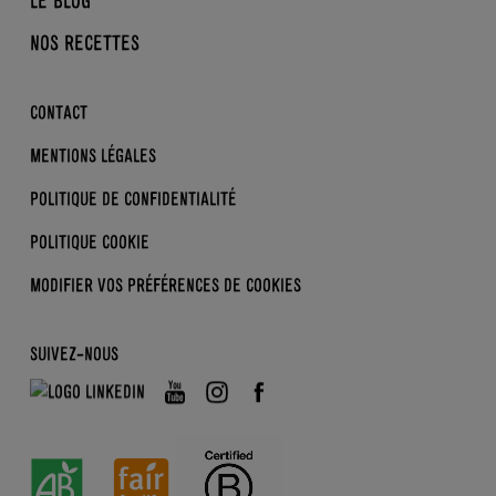
LE BLOG
BRASSÉS
BIO, NORMAND, ÉQUITABLE
DDM
NOS RECETTES
DESSERTS
NOS ACTUS
B CORP
SKYRS
LA BIO KEZAKO ?
CONTACT
ENFANTS
LES BONS GESTES
MENTIONS LÉGALES
DERRIÈRE L’ÉTIQUETTE
POLITIQUE DE CONFIDENTIALITÉ
POLITIQUE COOKIE
MODIFIER VOS PRÉFÉRENCES
DE COOKIES
SUIVEZ-NOUS