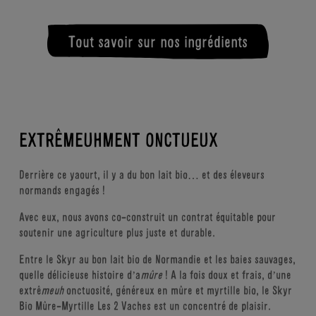
ÉNERGIE (CALORIES)
MATIÈRES GRASSES
Amidon de maïs bio
Mûre bio
Serbie
Arôme naturel de mûre
Tout savoir sur nos ingrédients
Sucre de canne bio équitable
Brésil
10,8G (4% AR*)
10,3G (21% AR*)
Arôme naturel de myrtille
GLUCIDES
PROTÉINES
Myrtille bio
Pologne et Ukraine
Ferments lactiques (Lait)
Énergie
368kJ - 87 kcal (4% AR*)
EXTRÊMEUHMENT ONCTUEUX
Matières grasses
0,2g
Dont acides gras saturés
0,1g
Derrière ce yaourt, il y a
Glucides
du bon lait bio… et des
éleveurs
10,8g (4% AR*)
normands
engagés !
Dont sucre
10g (11% AR*)
Protéines
10,3g (21% AR*)
Avec eux, nous avons
co-construit
un contrat
équitable pour
soutenir
une agriculture plus
juste et durable.
Sel
0,10g (2% AR*)
* AR : apport de référence pour un adulte
Entre le Skyr au bon lait bio de Normandie et les baies sauvages,
quelle délicieuse histoire d’a
mûre
! A la fois doux et frais, d’une
extrê
meuh
onctuosité, généreux en mûre et myrtille bio, le Skyr
Bio Mûre-Myrtille Les 2 Vaches est un concentré de plaisir.