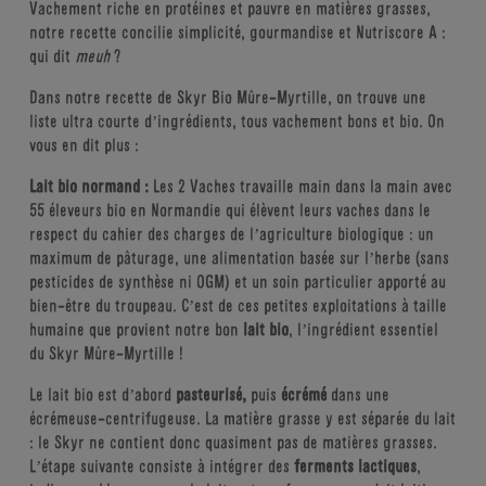
Vachement riche en protéines et pauvre en matières grasses,
notre recette concilie simplicité, gourmandise et Nutriscore A :
qui dit
meuh
?
Dans notre recette de Skyr Bio Mûre-Myrtille, on trouve une
liste ultra courte d’ingrédients, tous vachement bons et bio. On
vous en dit plus :
Lait bio normand :
Les 2 Vaches travaille main dans la main avec
55 éleveurs bio en Normandie qui élèvent leurs vaches dans le
respect du cahier des charges de l’agriculture biologique : un
maximum de pâturage, une alimentation basée sur l’herbe (sans
pesticides de synthèse ni OGM) et un soin particulier apporté au
bien-être du troupeau. C’est de ces petites exploitations à taille
humaine que provient notre bon
lait bio
, l’ingrédient essentiel
du Skyr Mûre-Myrtille !
Le lait bio est d’abord
pasteurisé,
puis
écrémé
dans une
écrémeuse-centrifugeuse. La matière grasse y est séparée du lait
: le Skyr ne contient donc quasiment pas de matières grasses.
L’étape suivante consiste à intégrer des
ferments lactiques
,