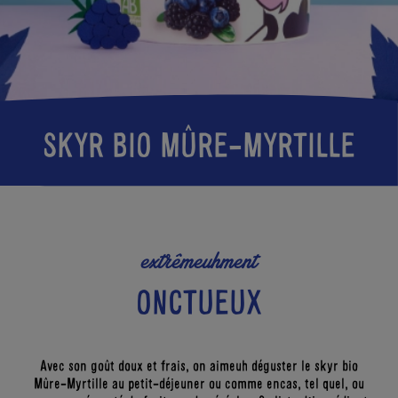
CORP
ACTUS
LA BIO
SKYRS
KEZAKO
?
LES
ENFANTS
BONS
GESTES
DERRIÈRE
L’ÉTIQUETTE
SKYR BIO MÛRE-MYRTILLE
extrêmeuhment
ONCTUEUX
Avec son goût doux et frais, on aimeuh déguster le skyr bio
Mûre-Myrtille au petit-déjeuner ou comme encas, tel quel, ou