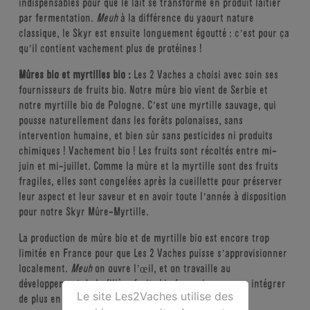
indispensables pour que le lait se transforme en produit laitier
par fermentation.
Meuh
à la différence du yaourt nature
classique, le Skyr est ensuite longuement égoutté : c’est pour ça
qu’il contient vachement plus de protéines !
Mûres bio et myrtilles bio :
Les 2 Vaches a choisi avec soin ses
fournisseurs de fruits bio. Notre mûre bio vient de Serbie et
notre myrtille bio de Pologne. C’est une myrtille sauvage, qui
pousse naturellement dans les forêts polonaises, sans
intervention humaine, et bien sûr sans pesticides ni produits
chimiques ! Vachement bio ! Les fruits sont récoltés entre mi-
juin et mi-juillet. Comme la mûre et la myrtille sont des fruits
fragiles, elles sont congelées après la cueillette pour préserver
leur aspect et leur saveur et en avoir toute l’année à disposition
pour notre Skyr Mûre-Myrtille.
La production de mûre bio et de myrtille bio est encore trop
limitée en France pour que Les 2 Vaches puisse s’approvisionner
localement.
Meuh
on ouvre l’œil, et on travaille au
développement de la filière fruits bio française pour en intégrer
Le site Les2Vaches utilise des
de plus en plus dans nos bions produits laitiers !