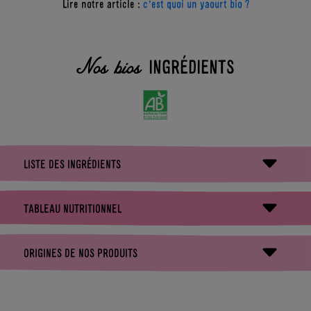
Lire notre article :
c’est quoi un yaourt bio ?
INGRÉDIENTS
Nos bios
LISTE DES INGRÉDIENTS
Lait écrémé bio pasteurisé
84.9%
TABLEAU NUTRITIONNEL
Mûre bio
4.5%
Pour 100g
Portion de 120g
ORIGINES DE NOS PRODUITS
Sucre de canne bio
4.5%
Myrtille bio
3.8%
Lait écrémé bio pasteurisé équitable
France
368KJ - 87 KCAL (4% AR*)
0,2G