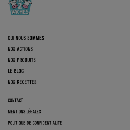
QUI NOUS SOMMES
NOS ACTIONS
NOTRE HISTOIRE
NOS PRODUITS
NOTRE RAISON D’ÊTRE
LA CONVERSION EN BIO
NOTRE COLLECTIF MILITANT
LE BLOG
REINE MATHILDE
BRASSÉS
BIO, NORMAND, ÉQUITABLE
DDM
NOS RECETTES
DESSERTS
NOS ACTUS
B CORP
SKYRS
LA BIO KEZAKO ?
CONTACT
ENFANTS
LES BONS GESTES
MENTIONS LÉGALES
DERRIÈRE L’ÉTIQUETTE
POLITIQUE DE CONFIDENTIALITÉ