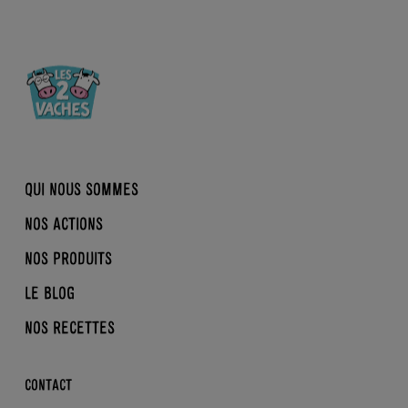
QUI NOUS SOMMES
NOS ACTIONS
NOTRE HISTOIRE
NOS PRODUITS
BIO, NORMAND, ÉQUITABLE
LA CONVERSION EN BIO
B CORP
LE BLOG
REINE MATHILDE
BRASSÉS
DDM
NOS RECETTES
DESSERTS
NOS ACTUS
SKYRS
LA BIO KEZAKO ?
CONTACT
ENFANTS
LES BONS GESTES