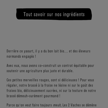
ÉNERGIE (CALORIES)
MATIÈRES GRASSES
Lait écrémé bio en poudre
Sucre de canne bio
Brésil
Amidon bio
Tout savoir sur nos ingrédients
Crème de lait bio
France
14,4 g (6% AR*)
4,0 g (8% AR*)
Jus de citron concentré bio
GLUCIDES
PROTÉINES
Fraise bio
Italie
Arôme naturel de fraises
Énergie
428 kJ / 102 kcal (5% AR*)
Concentré de radis bio et de carotte bio
Matières grasses
3,1 g (4% AR*)
Derrière ce yaourt, il y a
Ferments lactiques (lait)
du bon lait bio… et des
éleveurs
Dont acides gras saturés
2,1 g (10% AR*)
normands
engagés !
Glucides
14,4 g (6% AR*)
Avec eux, nous avons
co-construit
un contrat
équitable pour
Dont sucre
13,1 g (15% AR*)
soutenir
une agriculture plus
juste et durable.
Protéines
4,0 g (8% AR*)
Ces petites merveilles rouges, sont si délicieuses ! Pour vous
Sel
0,16 g (3% AR*)
régaler, notre brassé à la fraise ne lésine ni sur le goût des
Calcium
150 mg (18% AR*)
fraises bio, délicieusement sucrées, ni sur la texture de notre
* AR : apport de référence pour un adulte
brassé démeuh-surément gourmand !
Parce qu’on veut faire toujours
meuh
, Les 2 Vaches se démène