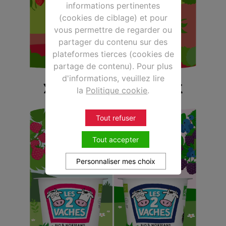
informations pertinentes
(cookies de ciblage) et pour
vous permettre de regarder ou
partager du contenu sur des
plateformes tierces (cookies de
partage de contenu). Pour plus
d'informations, veuillez lire
YAOURT BRASSÉ BIO FRAISE
la
Politique cookie
.
Tout refuser
Tout accepter
Personnaliser mes choix