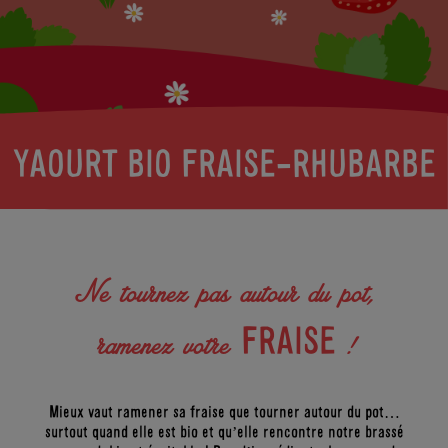
ACTUS
LA BIO
SKYRS
KEZAKO
?
LES
ENFANTS
BONS
GESTES
DERRIÈRE
L’ÉTIQUETTE
YAOURT BIO FRAISE-RHUBARBE
Ne tournez pas autour du pot,
FRAISE
ramenez votre
!
Mieux vaut ramener sa fraise que tourner autour du pot…
surtout quand elle est bio et qu’elle rencontre notre brassé