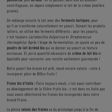
centrifugeuse, on sépare simplement le lait de la crème (matière
grasse).
On mélange ensuite le lait avec des
ferments lactiques
, pour
qu’il se transforme naturellement en yaourt. Suivant les produits
laitiers, on utilise des ferments différents : pour les yaourts,
c’est toujours
Lactobacillus bulgaricus
et
Streptococcus
thermophilus
. Après l’étape de fermentation, on ajoute un peu de
poudre de lait écrémé bio
qui va donner au yaourt sa texture
onctueuse. Et
pis
la quantité nécessaire de
crème de lait bio
et
équitable pour concocter une recette vachement gourmande !
Notre yaourt bio brassé est prêt, meuh encore nature : reste à
incorporer plein de BIOns fruits !
Fraise bio d’Italie :
Faire toujours meuh, c’est aussi contribuer
au développement de la filière fruits bio : c’est donc en Italie que
nous avons sélectionné les fraises bio incorporées dans notre
brassé Fraise.
La pleine
saison des fraises
va du printemps jusqu’à la fin de