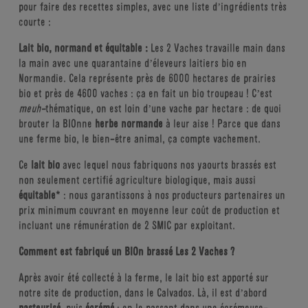
pour faire des recettes simples, avec une liste d’ingrédients très
courte :
Lait bio, normand et équitable :
Les 2 Vaches travaille main dans
la main avec une quarantaine d’éleveurs laitiers bio en
Normandie. Cela représente près de 6000 hectares de prairies
bio et près de 4600 vaches : ça en fait un bio troupeau ! C’est
meuh-
thématique, on est loin d’une vache par hectare : de quoi
brouter la BIOnne
herbe normande
à leur aise ! Parce que dans
une ferme bio, le bien-être animal, ça compte vachement.
Ce
lait bio
avec lequel nous fabriquons nos yaourts brassés est
non seulement certifié agriculture biologique, mais aussi
équitable
* : nous garantissons à nos producteurs partenaires un
prix minimum couvrant en moyenne leur coût de production et
incluant une rémunération de 2 SMIC par exploitant.
Comment est fabriqué un BIOn brassé Les 2 Vaches ?
Après avoir été collecté à la ferme, le lait bio est apporté sur
notre site de production, dans le Calvados. Là, il est d’abord
pasteurisé
, puis
écrémé
: en le passant dans une écrémeuse-