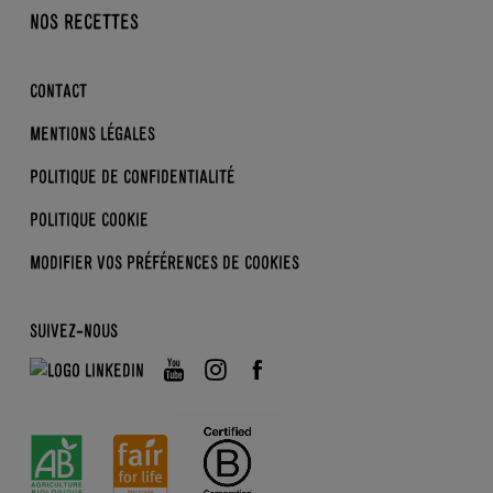
DDM
NOS RECETTES
DESSERTS
NOS ACTUS
SKYRS
LA BIO KEZAKO ?
CONTACT
ENFANTS
LES BONS GESTES
MENTIONS LÉGALES
DERRIÈRE L’ÉTIQUETTE
POLITIQUE DE CONFIDENTIALITÉ
POLITIQUE COOKIE
MODIFIER VOS PRÉFÉRENCES
DE COOKIES
SUIVEZ-NOUS