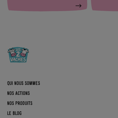
QUI NOUS SOMMES
NOS ACTIONS
NOTRE HISTOIRE
NOS PRODUITS
BIO, NORMAND, ÉQUITABLE
LA CONVERSION EN BIO
B CORP
LE BLOG
REINE MATHILDE
BRASSÉS