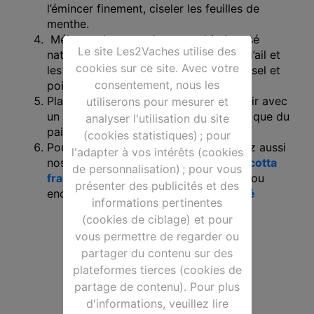
l’émincer finement, ciseler les feuilles de
menthe.
Mélanger les pots de yaourt bio brassé
Le site Les2Vaches utilise des
nature avec le concombre, la gousse d’ail et
cookies sur ce site. Avec votre
les feuilles de menthe. Assaisonner en sel et
consentement, nous les
poivre.
Placer au frais pour 1h00 ou plus. Servir avec
utiliserons pour mesurer et
un peu d’huile d’olive et de citron ainsi que du
analyser l'utilisation du site
pain pita.
(cookies statistiques) ; pour
Pour compléter votre repas, découvrez aussi
l'adapter à vos intérêts (cookies
nos recettes sucrées comme la
pannacotta
de personnalisation) ; pour vous
framboise
, le
gâteau au skyr pomme
ou
présenter des publicités et des
encore une recette de
tiramisu au café
informations pertinentes
(cookies de ciblage) et pour
vous permettre de regarder ou
partager du contenu sur des
plateformes tierces (cookies de
partage de contenu). Pour plus
d'informations, veuillez lire