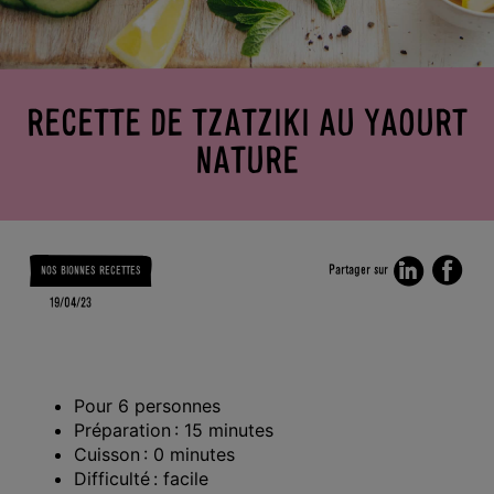
ACTUS
LA BIO
SKYRS
KEZAKO
?
LES
ENFANTS
BONS
RECETTE DE TZATZIKI AU YAOURT
GESTES
DERRIÈRE
NATURE
L’ÉTIQUETTE
Partager sur
NOS BIONNES RECETTES
19/04/23
Pour 6 personnes
Préparation : 15 minutes
Cuisson : 0 minutes
Difficulté : facile