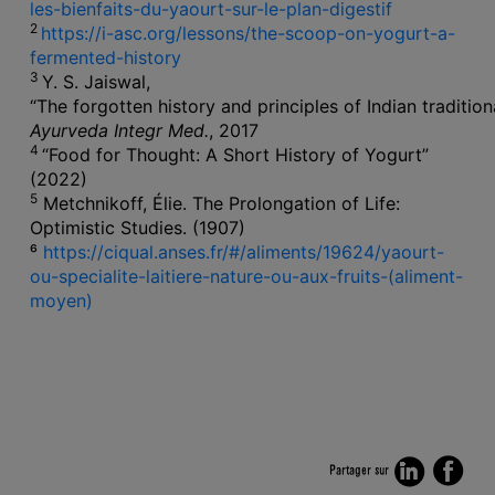
les-bienfaits-du-yaourt-sur-le-plan-digestif
2
https://i-asc.org/lessons/the-scoop-on-yogurt-a-
fermented-history
3
Y. S. Jaiswal,
“The forgotten history and principles of Indian traditio
Ayurveda Integr Med.
, 2017
4
“Food for Thought: A Short History of Yogurt”
(2022)
5
Metchnikoff, Élie. The Prolongation of Life:
Optimistic Studies.
(1907)
⁶
https://ciqual.anses.fr/#/aliments/19624/yaourt-
ou-specialite-laitiere-nature-ou-aux-fruits-(aliment-
moyen)
Partager sur