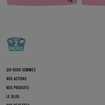
QUI NOUS SOMMES
NOS ACTIONS
NOTRE HISTOIRE
NOS PRODUITS
NOTRE RAISON D’ÊTRE
LA CONVERSION EN BIO
NOTRE COLLECTIF MILITANT
LE BLOG
REINE MATHILDE
BRASSÉS
BIO, NORMAND, ÉQUITABLE
DDM
DESSERTS