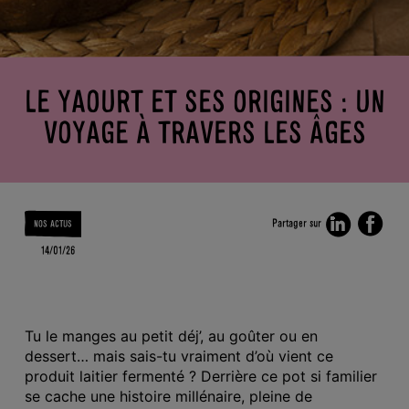
CORP
ACTUS
LA BIO
SKYRS
KEZAKO
?
LES
ENFANTS
BONS
LE YAOURT ET SES ORIGINES : UN
GESTES
DERRIÈRE
VOYAGE À TRAVERS LES ÂGES
L’ÉTIQUETTE
Partager sur
NOS ACTUS
14/01/26
Tu le manges au petit déj’, au goûter ou en
dessert… mais sais-tu vraiment d’où vient ce
produit laitier fermenté ? Derrière ce pot si familier
se cache une histoire millénaire, pleine de