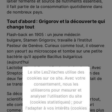
laitier fermenté et source de nutriments essentiels,
il fait partie de la consommation quotidienne dans
de nombreux pays.
Tout d’abord :
Grigorov
et la découverte qui
change tout
Flash-back en 1905 : un jeune médecin
bulgare, Stamen Grigorov, travaille à l’Institut
Pasteur de Genève. Curieux comme tout, il observe
son yaourt au microscope et tombe sur une petite
bactérie qu’il appelle Bacillus bulgaricus
(aujourd’hui
Lactobacillus delbrueckii subsp. bulgaricus). Avec
Le site Les2Vaches utilise des
Streptococcus thermophilus, elle devient l’un des
cookies sur ce site. Avec votre
deux ferments essentiels qui permettent au lait de
consentement, nous les
se transformer en produit laitier fermenté.
utiliserons pour mesurer et
Sa découverte donne enfin une explication
analyser l'utilisation du site
scientifique à la fermentation lactique. Et surtout,
(cookies statistiques) ; pour
elle contribue à forger la réputation du yaourt
l'adapter à vos intérêts (cookies
comme aliment lié à la santé. Quelques années plus