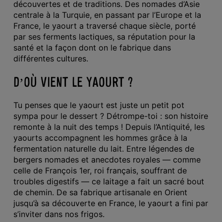
découvertes et de traditions. Des nomades d’Asie
centrale à la Turquie, en passant par l’Europe et la
France, le yaourt a traversé chaque siècle, porté
par ses ferments lactiques, sa réputation pour la
santé et la façon dont on le fabrique dans
différentes cultures.
D’OÙ VIENT LE YAOURT ?
Tu penses que le yaourt est juste un petit pot
sympa pour le dessert ? Détrompe-toi : son histoire
remonte à la nuit des temps ! Depuis l’Antiquité,
les
yaourts
accompagne
nt
les hommes grâce à la
fermentation naturelle du lait. Entre légendes de
bergers nomades et anecdotes royales — comme
celle d
e François 1
er
,
roi français
,
souffrant de
troubles digestifs
— ce laitage a fait un sacré bout
de chemin. De sa fabrique artisanale en Orient
jusqu’à sa découverte en France,
le yaourt
a fini par
s’inviter dans nos frigos.