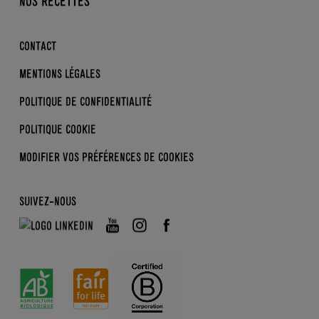
NOS RECETTES
NOS ACTUS
B CORP
SKYRS
LA BIO KEZAKO ?
CONTACT
ENFANTS
LES BONS GESTES
MENTIONS LÉGALES
DERRIÈRE L’ÉTIQUETTE
POLITIQUE DE CONFIDENTIALITÉ
POLITIQUE COOKIE
MODIFIER VOS PRÉFÉRENCES
DE COOKIES
SUIVEZ-NOUS