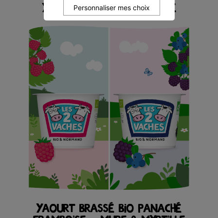
YAOURT BRASSÉ BIO FRAISE
Personnaliser mes choix
YAOURT BRASSÉ BIO PANACHÉ