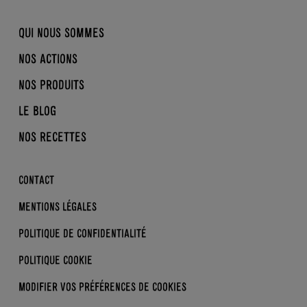
QUI NOUS SOMMES
NOS ACTIONS
NOTRE HISTOIRE
NOS PRODUITS
BIO, NORMAND, ÉQUITABLE
LA CONVERSION EN BIO
B CORP
LE BLOG
REINE MATHILDE
BRASSÉS
DDM
NOS RECETTES
DESSERTS
NOS ACTUS
SKYRS
LA BIO KEZAKO ?
CONTACT
ENFANTS
LES BONS GESTES
MENTIONS LÉGALES
DERRIÈRE L’ÉTIQUETTE
POLITIQUE DE CONFIDENTIALITÉ
POLITIQUE COOKIE
MODIFIER VOS PRÉFÉRENCES
DE COOKIES