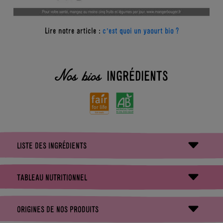
Lire notre article :
c’est quoi un yaourt bio ?
INGRÉDIENTS
Nos bios
LISTE DES INGRÉDIENTS
Lait demi-écrémé bio pasteurisé équitable
75,1%
TABLEAU NUTRITIONNEL
Pêche bio
7,2%
Pour 100g
Portion de 115g
ORIGINES DE NOS PRODUITS
Sucre de canne bio
6,3%