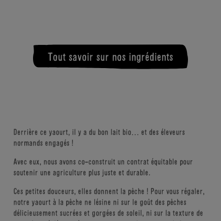
Crème de lait bio équitable
Lait demi-écrémé bio pasteurisé équitable
France
407KJ-97KCAL (5% AR*)
3G (5% AR*)
ÉNERGIE (CALORIES)
MATIÈRES GRASSES
Poudre de lait écrémé bio
Pêche bio
Italie ou Espagne
Arôme naturel de pêche bio
Tout savoir sur nos ingrédients
Sucre de canne bio
Brésil
13,2G (5% AR*)
4G (8% AR*)
Epaississant (pectines)
GLUCIDES
PROTÉINES
Crème de lait bio équitable
France
Jus de citron concentré bio
Énergie
407kJ-97kcal (5% AR*)
Matières grasses
3g (5% AR*)
Derrière ce yaourt, il y a
du bon lait bio… et des
éleveurs
Dont acides gras saturés
2,1g (11% AR*)
normands
engagés !
Glucides
13,2g (5% AR*)
Avec eux, nous avons
co-construit
un contrat
équitable pour
Dont sucre
13,1g (15% AR*)
soutenir
une agriculture plus
juste et durable.
Protéines
4g (9% AR*)
Ces petites douceurs, elles donnent la pêche ! Pour vous régaler,
Sel
0,16g (3% AR*)
notre yaourt à la pêche ne lésine ni sur le goût des pêches
Calcium
152mg (19% AR*)
délicieusement sucrées et gorgées de soleil, ni sur la texture de
* AR : apport de référence pour un adulte