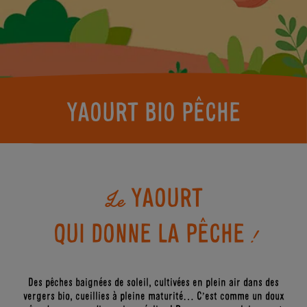
ACTUS
LA BIO
SKYRS
KEZAKO
?
LES
ENFANTS
BONS
GESTES
DERRIÈRE
L’ÉTIQUETTE
YAOURT BIO PÊCHE
YAOURT
Le
QUI DONNE LA PÊCHE
!
Des pêches baignées de soleil, cultivées en plein air dans des
vergers bio, cueillies à pleine maturité… C’est comme un doux